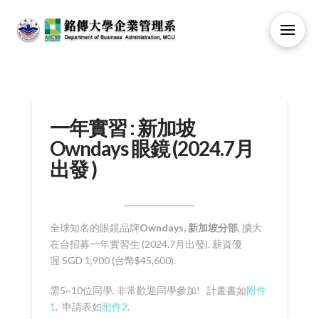
一年實習 : 新加坡
Owndays 眼鏡 (2024.7月
出發 )
全球知名的眼鏡品牌
Owndays,
新加坡分部
, 擴大
在台招募一年實習生 (2024.7月出發). 薪資優
渥 SGD 1,900 (台幣$45,600).
需5~10位同學, 非常歡迎同學參加! 計畫書如
附件
1
, 申請表如
附件2
.