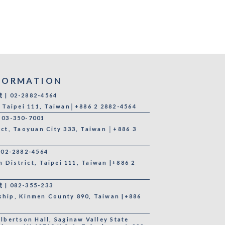
FORMATION
 02-2882-4564
, Taipei 111, Taiwan│+886 2 2882-4564
3-350-7001
ict, Taoyuan City 333, Taiwan │+886 3
2-2882-4564
in District, Taipei 111, Taiwan |+886 2
 082-355-233
ship, Kinmen County 890, Taiwan |+886
ertson Hall, Saginaw Valley State