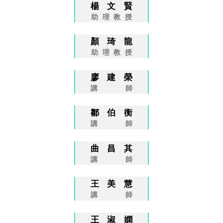
楊文賢
助理教授
顏琦龍
助理教授
廖建榮
講師
鄒伯衡
講師
曲昌其
講師
王美慧
講師
王淑嫻