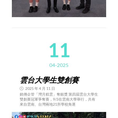
11
04-2025
雲台大學生雙創賽
2025 年 4 月 11 日
銘傳企管「灣月糕雲」奪銀獎 第四屆雲台大學生
雙創賽冠軍爭奪賽，9/3在雲南大學舉行，共有
來自雲南、台灣兩地21所學校角逐