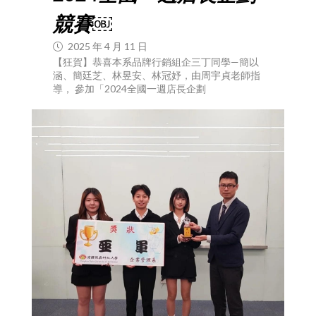
競賽￼
2025 年 4 月 11 日
【狂賀】恭喜本系品牌行銷組企三丁同學—簡以
涵、簡廷芝、林昱安、林冠妤，由周宇貞老師指
導， 參加「2024全國一週店長企劃