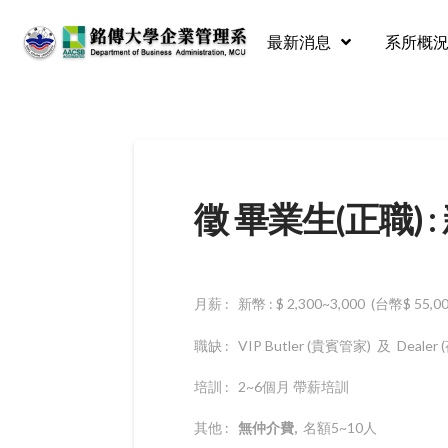
最新消息
系所概
徵 畢業生(正職) 
月薪 : 新幣 : $ 2,300~3,000 (台幣$ 
職缺 : VIP Butler (貴賓管家) 及 Dea
培訓 : 2~6個月 帶薪培訓
其他 :
無仲介費
,
名額5~10人