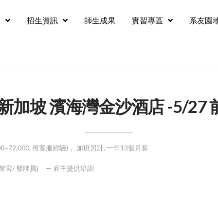
況
招生資訊
師生成果
實習專區
系友園
: 新加坡 濱海灣金沙酒店 -5/27 
55,000~72,000, 視客服經驗)， 加班另計, 一年13個月薪
ler (荷官/ 發牌員) — 雇主提供培訓