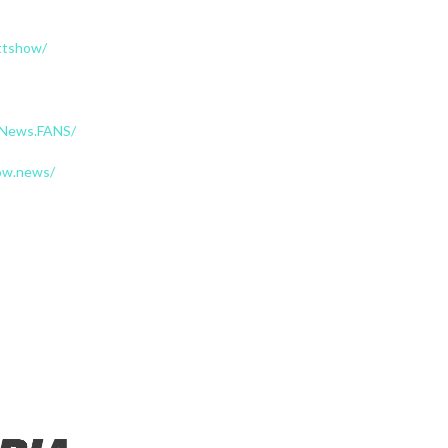
ttshow/
dNews.FANS/
ow.news/