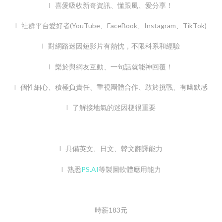
l 喜愛吸收新奇資訊、懂跟風、愛分享！
l 社群平台愛好者(YouTube、FaceBook、Instagram、TikTok)
l 對網路迷因短影片有熱忱，不限科系和經驗
l 樂於與網友互動、一句話就能神回覆！
l 個性細心、積極負責任、重視團體合作、敢於挑戰、有幽默感
l 了解接地氣的迷因梗很重要
l 具備英文、日文、韓文翻譯能力
l 熟悉
PS.AI
等製圖軟體應用能力
時薪183元