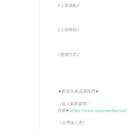
//上班地點//
//上班時段//
//應徵方式//
★歡迎先來認識我們★
《超人氣新媒體》
官網☛
https://www.supermedia.cool/
《台灣達人秀》