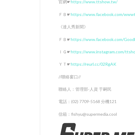
官網☛
https://www.ttshow.tw/
ＦＢ☛
https://www.facebook.com/www
《達人秀新聞》
ＦＢ☛
https://www.facebook.com/Goo
ＩＧ☛
https://www.instagram.com/ttsh
ＹＴ☛
https://reurl.cc/02RgAK
//聯絡窗口//
聯絡人：管理部-人資 于嗣民
電話：(02) 7709-5168 分機121
信箱：fishyu@supermedia.cool