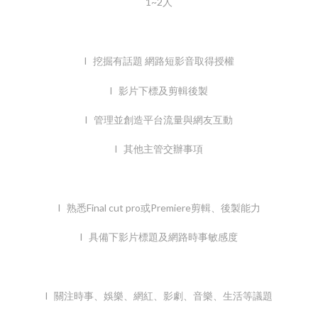
1~2人
l 挖掘有話題 網路短影音取得授權
l 影片下標及剪輯後製
l 管理並創造平台流量與網友互動
l 其他主管交辦事項
l 熟悉Final cut pro或Premiere剪輯、後製能力
l 具備下影片標題及網路時事敏感度
l 關注時事、娛樂、網紅、影劇、音樂、生活等議題