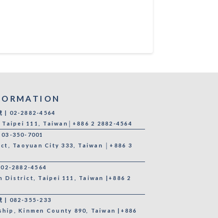
FORMATION
 02-2882-4564
, Taipei 111, Taiwan│+886 2 2882-4564
3-350-7001
ict, Taoyuan City 333, Taiwan │+886 3
2-2882-4564
in District, Taipei 111, Taiwan |+886 2
 082-355-233
ship, Kinmen County 890, Taiwan |+886