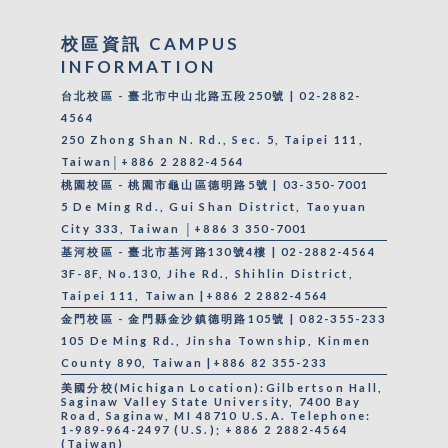
校區資訊 CAMPUS
INFORMATION
台北校區 - 臺北市中山北路五段250號 | 02-2882-
4564
250 Zhong Shan N. Rd., Sec. 5, Taipei 111,
Taiwan│+886 2 2882-4564
桃園校區 - 桃園市龜山區德明路5號 | 03-350-7001
5 De Ming Rd., Gui Shan District, Taoyuan
City 333, Taiwan │+886 3 350-7001
基河校區 - 臺北市基河路130號4樓 | 02-2882-4564
3F-8F, No.130, Jihe Rd., Shihlin District,
Taipei 111, Taiwan |+886 2 2882-4564
金門校區 - 金門縣金沙鎮德明路105號 | 082-355-233
105 De Ming Rd., Jinsha Township, Kinmen
County 890, Taiwan |+886 82 355-233
美國分校(Michigan Location):Gilbertson Hall,
Saginaw Valley State University, 7400 Bay
Road, Saginaw, MI 48710 U.S.A. Telephone:
1-989-964-2497 (U.S.); +886 2 2882-4564
(Taiwan)