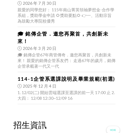
2026 年 7 月 30 日
親愛的同學您好： 115年南山菁英領袖夢想金-合作學
系組，獎助學金申請 🌻獎助要點🌻 👉一、活動宗旨
為鼓勵大專院校優秀
🎓 銘傳企管．邀您再聚首，共創新未
來！
2026 年 3 月 20 日
🎓 銘傳企管67年商管傳奇．邀您再聚首，共創新未
來！ 親愛的銘傳企管系友們： 走過67年的歲月，銘傳
企管承載著一代又一代
114-1企管系選課說明及畢業規範(初選)
2025 年 12 月 4 日
1. 12/02(二) 開始雲端選課至選課的前一天 17:00 止 2.
大四： 12/08 12:30~12/09 16
招生資訊
MORE