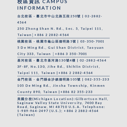
校區資訊 CAMPUS
INFORMATION
台北校區 - 臺北市中山北路五段250號 | 02-2882-
4564
250 Zhong Shan N. Rd., Sec. 5, Taipei 111,
Taiwan│+886 2 2882-4564
桃園校區 - 桃園市龜山區德明路5號 | 03-350-7001
5 De Ming Rd., Gui Shan District, Taoyuan
City 333, Taiwan │+886 3 350-7001
基河校區 - 臺北市基河路130號4樓 | 02-2882-4564
3F-8F, No.130, Jihe Rd., Shihlin District,
Taipei 111, Taiwan |+886 2 2882-4564
金門校區 - 金門縣金沙鎮德明路105號 | 082-355-233
105 De Ming Rd., Jinsha Township, Kinmen
County 890, Taiwan |+886 82 355-233
美國分校(Michigan Location):Gilbertson Hall,
Saginaw Valley State University, 7400 Bay
Road, Saginaw, MI 48710 U.S.A. Telephone:
1-989-964-2497 (U.S.); +886 2 2882-4564
(Taiwan)